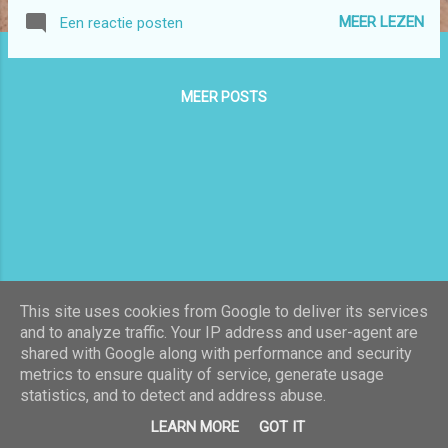
resten die ik had overgehouden van het
MEER LEZEN
Een reactie posten
vorige seizoen. Dan is dit ook weer verwerkt.
Verder heb ik nog een top gemaakt van
allemaal resten . Maar ik kan deze niet
MEER POSTS
afmaken daar moet ik eerst nog stof bij
hebben. Dus deze blijft wel liggen tot
september wanneer we weer starten met de
bijeenkomsten in Staphorst.
This site uses cookies from Google to deliver its services
and to analyze traffic. Your IP address and user-agent are
shared with Google along with performance and security
Mogelijk gemaakt door Blogger
metrics to ensure quality of service, generate usage
statistics, and to detect and address abuse.
Thema-afbeeldingen van
Galeries
LEARN MORE
GOT IT