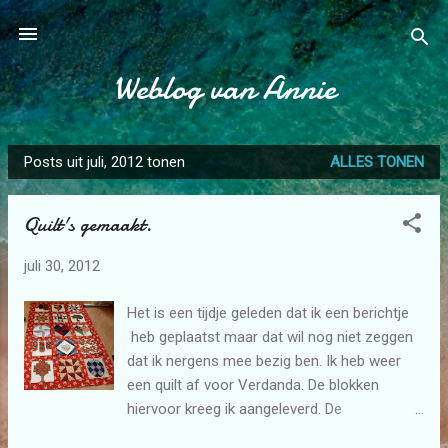
Doorgaan naar hoofdcontent
Weblog van Annie
Posts uit juli, 2012 tonen
ALLES TONEN
P
o
Quilt's gemaakt.
s
t
juli 30, 2012
s
Het is een tijdje geleden dat ik een berichtje
heb geplaatst maar dat wil nog niet zeggen
dat ik nergens mee bezig ben. Ik heb weer
een quilt af voor Verdanda. De blokken
hiervoor kreeg ik aangeleverd. De
tussenvulling hiervoor heb ik gemaakt van