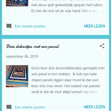
heb deze quilt gedeeltelijk gequilt met rulers.
En het de rest uit de vrije hand. Het is een
quilt voor een 2 persoonsbed dus het was
best een hele klus om te quilten. Maar mijn
MEER LEZEN
Een reactie posten
kleindochter is er blij mee die houdt wel van
paarden.
Drie dekentjes met een panel
september 06, 2019
Deze keer drie droomdekentjes gemaakt met
een panel in het midden. Ik heb een hele
stapel panels liggen daar moet ik dan een
keer iets mee doen. Het nadeel van panels
vindt ik dat de stof altijd scheef van draad is.
Je hebt veel werk om hier iets van te maken
dat het weer een beetje recht lijkt. Maar
MEER LEZEN
Een reactie posten
deze drie is het weer redelijk gelukt. Het