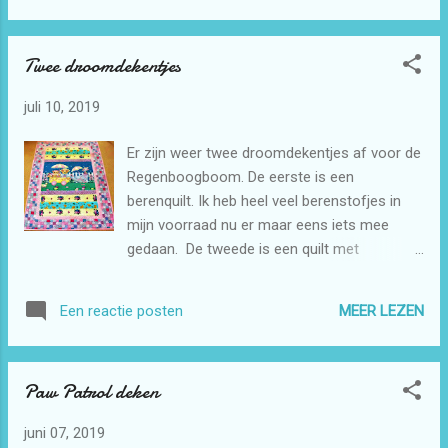
doorquilten daarvoor heb ik weer heel veel de
rulers gebruikt. Het is leuk om hier mee te
Twee droomdekentjes
werken het begint mij een beetje handiger af
te gaan. Bij dit blijkt ook weer oefening baat
juli 10, 2019
kunst. De twee bovenste dekentjes komen
uit dezelfde serie.
Er zijn weer twee droomdekentjes af voor de
Regenboogboom. De eerste is een
berenquilt. Ik heb heel veel berenstofjes in
mijn voorraad nu er maar eens iets mee
gedaan. De tweede is een quilt met
borduurtjes van Cars van Disney. Dat zijn wel
borduurtjes die lang duren op de
MEER LEZEN
Een reactie posten
borduurmachine. Ik kan er niet meer dan
twee op een middag borduren. De quilts zijn
weer machinaal uit de vrije hand door gequilt.
Paw Patrol deken
Ook weer bezig geweest met de rulers. Ik
moet nog wel vaak wat uithalen maar het
juni 07, 2019
gaat wel beter . Het vereist echt veel