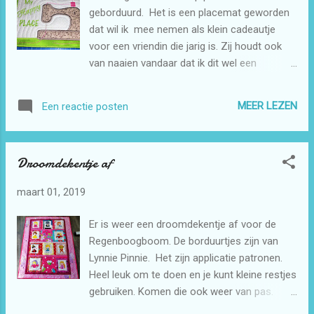
geborduurd. Het is een placemat geworden
dat wil ik mee nemen als klein cadeautje
voor een vriendin die jarig is. Zij houdt ook
van naaien vandaar dat ik dit wel een
toepasselijk patroon vond. Het voordeel van
een in de hoop patroon is dat het helemaal
MEER LEZEN
Een reactie posten
af is als je klaar bent met borduren. Ik mag
graag zulke patronen maken.
Droomdekentje af
maart 01, 2019
Er is weer een droomdekentje af voor de
Regenboogboom. De borduurtjes zijn van
Lynnie Pinnie. Het zijn applicatie patronen.
Heel leuk om te doen en je kunt kleine restjes
gebruiken. Komen die ook weer van pas.
Deze kan weer ingeleverd tijdens de NL doet