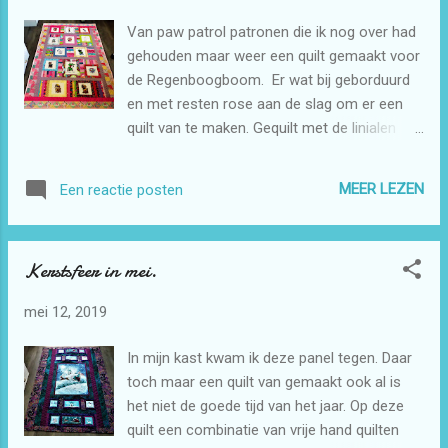
oefening. Ik teken er eerst mee op papier en
Van paw patrol patronen die ik nog over had
als dat goed gaat dan op stof. Het beste is
gehouden maar weer een quilt gemaakt voor
wel om hulplijnen op de stof te tekenen. Dan
de Regenboogboom. Er wat bij geborduurd
gaat het wel beter.
en met resten rose aan de slag om er een
quilt van te maken. Gequilt met de linialen
niet alles maar wel een groot gedeelte. Het
begint te wennen om deze rulers te
MEER LEZEN
Een reactie posten
gebruiken het valt eerst niet mee om de
liniaal op de plek te houden en de stof te
bewegen. Maar oefening baat kunst dat merk
Kerstsfeer in mei.
ik dan hier ook wel weer. Het is nog niet
perfect maar dat komt nog wel.
mei 12, 2019
In mijn kast kwam ik deze panel tegen. Daar
toch maar een quilt van gemaakt ook al is
het niet de goede tijd van het jaar. Op deze
quilt een combinatie van vrije hand quilten