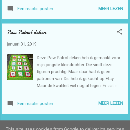
dag in Zwolle op 16 maart.
MEER LEZEN
Een reactie posten
Paw Patrol deken
januari 31, 2019
Deze Paw Patrol deken heb ik gemaakt voor
mijn jongste kleindochter. Die vindt deze
figuren prachtig. Maar daar had ik geen
patronen van. Die heb ik gekocht op Etsy.
Maar de kwaliteit viel nog al tegen. Er zat nl
geen onderlaag onder de steken met gevolg
dat de stof gaat trekken. Eerst wist ik niet
MEER LEZEN
Een reactie posten
dat je gekochte patronen kunt aanpassen
met Embird. Maar dankzij een vriendelijke
dame op Facebook weet ik ook weer hoe dat
MEER POSTS
moet. Maar ik vindt het wel erg dat zulke
This site uses cookies from Google to deliver its services