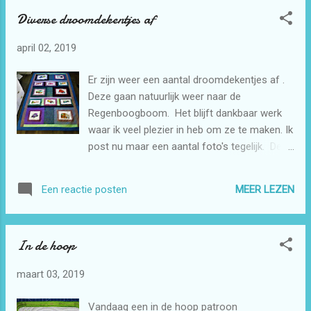
zien op de foto. De volgende keer moet ik
Diverse droomdekentjes af
ander kleur garen gebruiken zodat het wat
duidelijker zichtbaar is
april 02, 2019
Er zijn weer een aantal droomdekentjes af .
Deze gaan natuurlijk weer naar de
Regenboogboom. Het blijft dankbaar werk
waar ik veel plezier in heb om ze te maken. Ik
post nu maar een aantal foto's tegelijk. Deze
stonden nog op mijn camera. Vandaar dat ik
ze niet eerder hier neer gezet heb. De
MEER LEZEN
Een reactie posten
vrachtwagens zijn geborduurd met de
borduurmachine. Ik wou eens een echte
jongensquilt maken. Deze past wel op een
In de hoop
eenpersoonsbed.
maart 03, 2019
Vandaag een in de hoop patroon