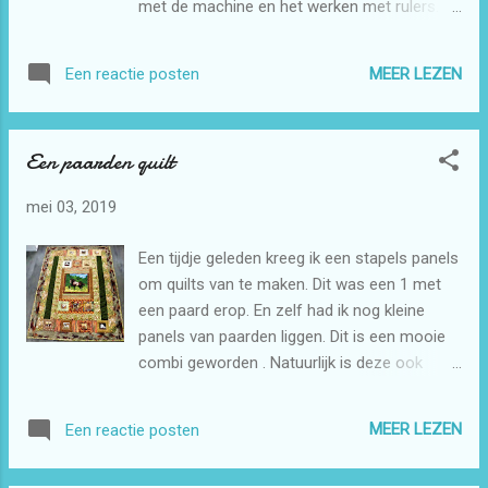
met de machine en het werken met rulers.
Maar daar moet ik nog veel mee oefenen. Dit
komt wel goed oefening baat kunst. Maar
MEER LEZEN
Een reactie posten
even meerdere foto's hiervan gemaakt dan is
het goed te zien.
Een paarden quilt
mei 03, 2019
Een tijdje geleden kreeg ik een stapels panels
om quilts van te maken. Dit was een 1 met
een paard erop. En zelf had ik nog kleine
panels van paarden liggen. Dit is een mooie
combi geworden . Natuurlijk is deze ook
weer voor de Regenboogboom. Na een
poosje puzzelen is het dit geworden.
MEER LEZEN
Een reactie posten
Gedeeltelijk heb ik deze quilt ook gequilt met
rulers. Maar helaas is dit niet zo duidelijk te