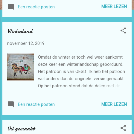
want ik had er nog niet genoeg voor een
MEER LEZEN
Een reactie posten
bedquilt voor mijn dochter die vond het erg
mooi. Het was een heel karwei vooral het
doorstikken. Het is heel zwaar om dit te
Winterland
doen met de machine. Ik heb zoveel mogelijk
in de ditch gestikt. Meer was ook niet nodig
november 12, 2019
het patroon is druk zat. Mijn dochter is er
erg blij mee en daar doe je het dan voor.
Omdat de winter er toch wel weer aankomt
deze keer een winterlandschap geborduurd.
Het patroon is van OESD. Ik heb het patroon
wel anders dan de originele versie gemaakt .
Op het patroon stond dat de delen met de
naaimachine met de zigzagsteek tegen
elkaar moeten worden genaaid en dan moet
MEER LEZEN
Een reactie posten
je er biesjes overheen zetten. Dit heb ik niet
gedaan omdat ik dat jammer vindt dat je dan
minder van het patroon ziet. Ik heb de delen
Uil gemaakt
op een kwart inch afgesneden en toen aan