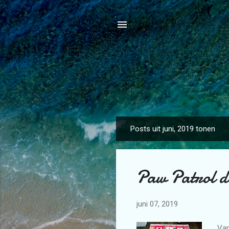
Posts uit juni, 2019 tonen
P
o
s
Paw Patrol d
t
s
juni 07, 2019
Van