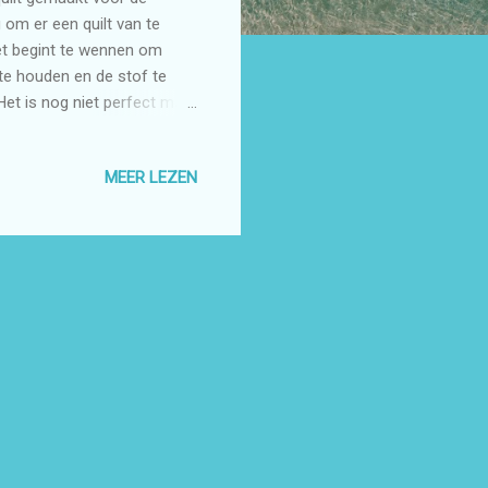
om er een quilt van te
Het begint te wennen om
 te houden en de stof te
et is nog niet perfect maar
MEER LEZEN