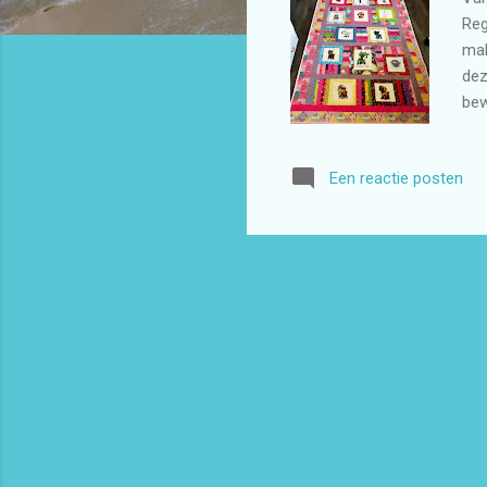
Reg
mak
dez
bew
dat
Een reactie posten