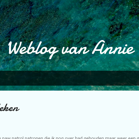
Doorgaan naar hoofdcontent
Weblog van Annie
eken
 paw patrol patronen die ik nog over had gehouden maar weer een q