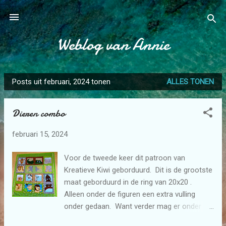
Doorgaan naar hoofdcontent
Weblog van Annie
Posts uit februari, 2024 tonen
ALLES TONEN
P
o
Dieren combo
s
t
februari 15, 2024
s
Voor de tweede keer dit patroon van
Kreatieve Kiwi geborduurd. Dit is de grootste
maat geborduurd in de ring van 20x20 .
Alleen onder de figuren een extra vulling
onder gedaan. Want verder mag er onder
een babyquilt geen vulling alleen een flanel