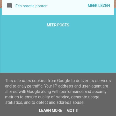
achterkant . Ik vindt dat niet fijn werken.
MEER LEZEN
Een reactie posten
MEER POSTS
This site uses cookies from Google to deliver its services
and to analyze traffic. Your IP address and user-agent are
shared with Google along with performance and security
Mogelijk gemaakt door Blogger
metrics to ensure quality of service, generate usage
statistics, and to detect and address abuse.
Thema-afbeeldingen van
Galeries
LEARN MORE
GOT IT