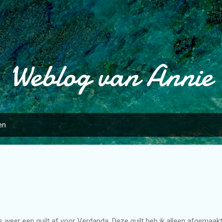
Doorgaan naar hoofdcontent
Weblog van Annie
en
is weer een quilt af voor Verdanda. Deze quilt heb ik alleen afgemaakt