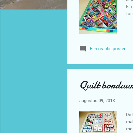
Er 
toe
Een reactie posten
Quilt borduu
augustus 09, 2013
De 
mak
met