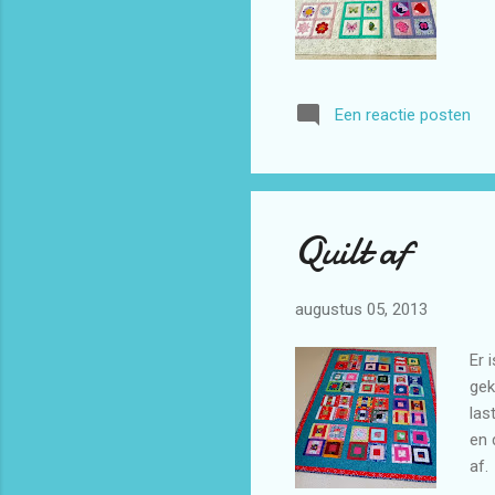
Een reactie posten
Quilt af
augustus 05, 2013
Er 
gek
las
en 
af.