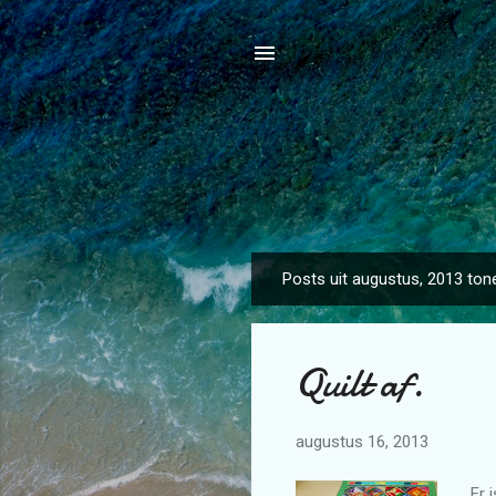
Posts uit augustus, 2013 ton
P
o
s
Quilt af.
t
s
augustus 16, 2013
Er 