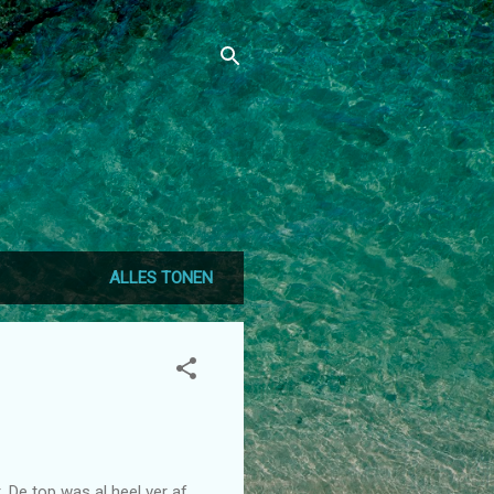
ALLES TONEN
. De top was al heel ver af.