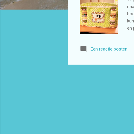
naa
hoe
kun
en 
Een reactie posten