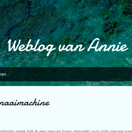
Doorgaan naar hoofdcontent
Weblog van Annie
onen
 naaimachine
elopen week heb ik een nieuwe hoes gemaakt voor mijn nieuwe naa