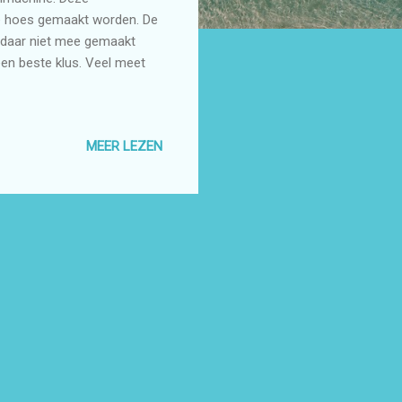
we hoes gemaakt worden. De
e daar niet mee gemaakt
en beste klus. Veel meet
MEER LEZEN