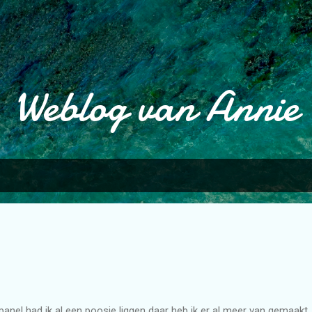
Doorgaan naar hoofdcontent
Weblog van Annie
 panel had ik al een poosje liggen daar heb ik er al meer van gemaa