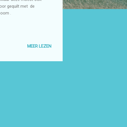
door gequilt met de
boom .
MEER LEZEN