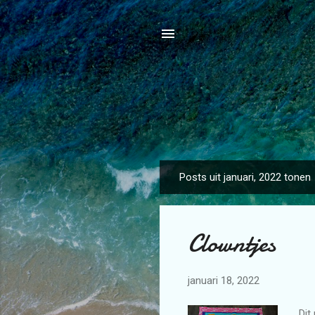
Posts uit januari, 2022 tonen
P
o
s
Clowntjes
t
s
januari 18, 2022
Dit