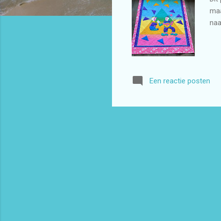
maa
naa
Een reactie posten