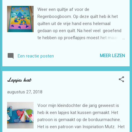
Weer een quiltje af voor de
Regenboogboom. Op deze quilt heb ik het
quilten uit de vrije hand eens helemaal
gedaan op een quilt. Na heel veel geoefend
te hebben op proeflapjes moest het maar
eens gebeuren. Deze panel leent zich prima
voor zo'n uitdaging. Het is misschien nog
MEER LEZEN
Een reactie posten
niet perfect maar in de praktijk moet je het
toch leren. Ik heb wat detail foto's hiervan
gemaakt dan is het wat duidelijker te zien.
Lapjes kat
augustus 27, 2018
Voor mijn kleindochter die jarig geweest is
heb ik een lapjes kat kussen gemaakt. Het
patroon is gemaakt op de borduurmachine.
Het is een patroon van Inspiriation Mutz. Het