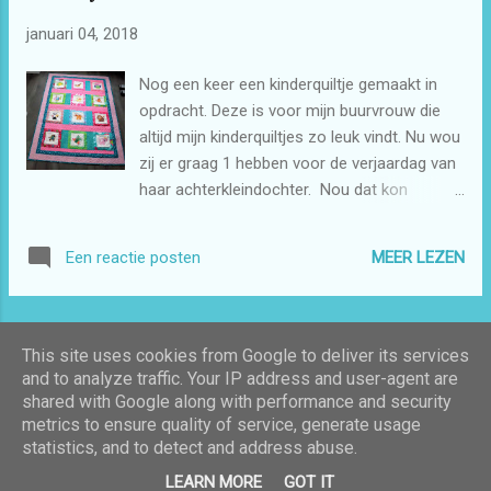
januari 04, 2018
Nog een keer een kinderquiltje gemaakt in
opdracht. Deze is voor mijn buurvrouw die
altijd mijn kinderquiltjes zo leuk vindt. Nu wou
zij er graag 1 hebben voor de verjaardag van
haar achterkleindochter. Nou dat kon
geregeld worden. Natuurlijk de dieren weer
gemaakt met de borduurmachine. Het zijn
MEER LEZEN
Een reactie posten
applicatiepatronen. Dat is altijd leuk om te
doen. Daar kun je goed je reststofjes voor
gebruiken. Daar heb je soms maar hele kleine
MEER POSTS
stukjes van nodig.
This site uses cookies from Google to deliver its services
and to analyze traffic. Your IP address and user-agent are
shared with Google along with performance and security
Mogelijk gemaakt door Blogger
metrics to ensure quality of service, generate usage
statistics, and to detect and address abuse.
Thema-afbeeldingen van
Galeries
LEARN MORE
GOT IT