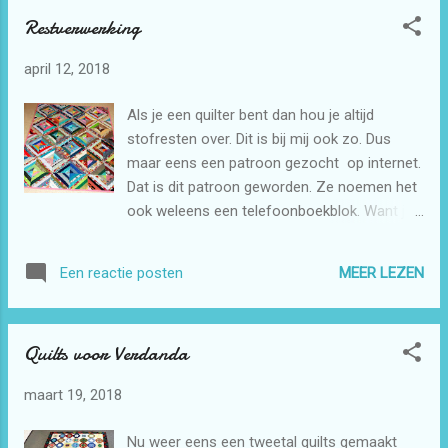
stof op naaien tot papier vol is. daarna
Restverwerking
omdraaien en langs het papier de stof
afsnijden. dan is dit het blok. En dit is het
april 12, 2018
resultaat als je er vier aan elkaar zet. Ik
gebruik voor het middenstofje altijd
Als je een quilter bent dan hou je altijd
hetzelfde stofje. Dit hoeft natuurlijk niet
stofresten over. Dit is bij mij ook zo. Dus
maar dat geeft natuurlijk weer een ander
maar eens een patroon gezocht op internet.
resultaat. Zo kun je mooi je resten
Dat is dit patroon geworden. Ze noemen het
verwerken. De breedte van de strepen maakt
ook weleens een telefoonboekblok. Want je
niet uit als de ze maar op het papier passen.
kunt heel goed een bladzijde uit een oud
Als je het blok af hebt natuurlijk wel even het
telefoonboek gebruiken hiervoor als
papier verwijderen.
MEER LEZEN
Een reactie posten
ondergrond. De bladzijde snij je op de maat
die je wilt hebben bij mij was dat 20 cm in het
vierkant. En dan zet je er een schuine lijn
Quilts voor Verdanda
overheen van hoek naar hoek. Dat is dan je
midden van het blok daar leg je de eerste
maart 19, 2018
stof op en verder gewoon stofjes opnaaien
tot dat je het papier vol hebt . Dan omdraaien
Nu weer eens een tweetal quilts gemaakt