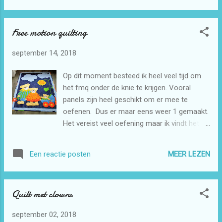
Free motion quilting
september 14, 2018
Op dit moment besteed ik heel veel tijd om
het fmq onder de knie te krijgen. Vooral
panels zijn heel geschikt om er mee te
oefenen. Dus er maar eens weer 1 gemaakt.
Het vereist veel oefening maar ik vindt het
resultaat er toch wel mee door kunnen. Ik
volg heel veel filmpjes op You Tube en met
MEER LEZEN
Een reactie posten
name die van Angela Walters . Daar leer ik
heel veel van. Dit quiltje gaat ook weer naar
de Regenboogboom.
Quilt met clowns
september 02, 2018