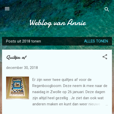
Doorgaan naar hoofdcontent
Weblog van Annie
Posts uit 2018 tonen
ALLES TONEN
P
o
Quiltjes af
s
t
december 30, 2018
s
Er zijn weer twee quiltjes af voor de
Regenboogboom. Deze neem ik mee naar de
naaidag in Zwolle op 26 januari. Deze dagen
zijn altijd heel gezellig . Je ziet dan ook wat
anderen maken en kunt dan weer nieuwe
ideeën opdoen voor nieuwe projectjes.