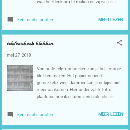
was heel leuk om te maken en zij was er blij
mee.
MEER LEZEN
Een reactie posten
telefoonboek blokken
mei 27, 2018
Van oude telefoonboeken kun je hele mooie
blokken maken. Het papier scheurt
gemakkelijk weg. Jammer kun je er bijna niet
meer aankomen. Hier onder zal ik foto's
plaatsten hoe ik dit doe. een blok tekenen
van 22 bij 22 cm snijden Diagonale lijn
tekenen stof van 4cm breed dubbelstrijken
MEER LEZEN
Een reactie posten
en met de lijmstift langs de lijn plakken
daarna glad strijken en dan aan beide kanten