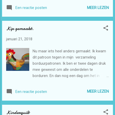
liggen maar nog geen tijd gehad om ze te
MEER LEZEN
Een reactie posten
verwerken. Nu zijn het twee mooie quilts
geworden. Er zitten ook wel een aantal
borduurtjes in verwerkt die ik zelf gemaakt
Kip gemaakt.
heb. Die heb ik zelf gedigitaliseerd en die
proefjes bewaar ik dan in een doos. Komen
januari 21, 2018
altijd wel weer een keer van pas. Nu heb ik
alles op.
Nu maar iets heel anders gemaakt. Ik kwam
dit patroon tegen in mijn verzameling
borduurpatronen. Ik ben er twee dagen druk
mee geweest om alle onderdelen te
borduren. En dan nog een dag om het in
elkaar te naaien . Dat moest ook nog
gedeelte van met de hand. Dat kon niet met
MEER LEZEN
Een reactie posten
de naaimachine. Het patroon is van
Inspiration Mutz. De kip ziet er aan beide
kanten hetzelfde uit.
Kinderquilt