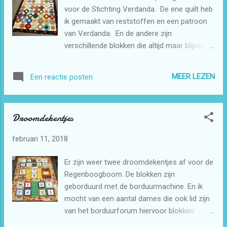
en het blok afsnijden op maat van het papier.
voor de Stichting Verdanda. De ene quilt heb
Dit papier er achter weg scheuren. Later zet
ik gemaakt van reststoffen en een patroon
je 4 blokken aan elkaar en dat geeft dan een
van Verdanda. En de andere zijn
leuk effect. Ik heb als beginstof steeds
verschillende blokken die altijd maar blijven
dezelfde stof gebruikt. Maar dat hoeft niet
liggen . Dit zijn zg weesblokken die blijven
persé. Maar dat geeft toch ook wel weer een
over van een project of er zijn gewoon te
mooi resultaat. Mijn bak is er wel een stuk
MEER LEZEN
Een reactie posten
weinig blokken van om een complete deken
leger door geworden. Maar alles op dat lukt
van te maken. Iemand van onze groep die
haast niet maar d...
had hier een hele boel van die blokken in een
Droomdekentjes
zak zitten. Daar zijn we samen eens voor
gaan zitten om dit eens uit te zoeken. En
februari 11, 2018
daar heb ik er wat van meegenomen. Daar is
toch weer een quilt uit ontstaan. Dat is mooi
Er zijn weer twee droomdekentjes af voor de
dan zijn er toch weer wat opgeruimd.
Regenboogboom. De blokken zijn
geborduurd met de borduurmachine. En ik
mocht van een aantal dames die ook lid zijn
van het borduurforum hiervoor blokken
ontvangen. Die had ik al een poos thuis