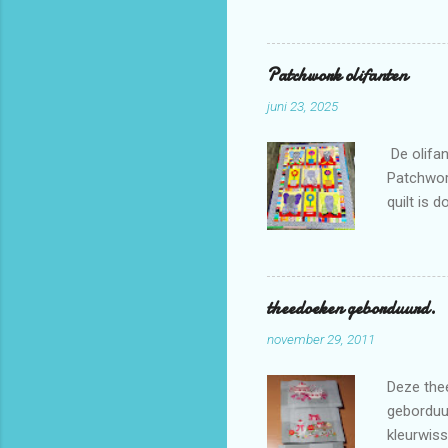
Patchwork olifanten
juni 23, 2025
De olifan
Patchwor
quilt is 
theedoeken geborduurd.
november 29, 2011
Deze thee
geborduur
kleurwiss