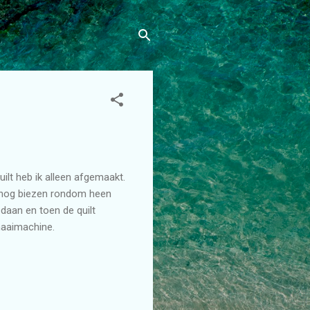
uilt heb ik alleen afgemaakt.
n nog biezen rondom heen
daan en toen de quilt
 naaimachine.