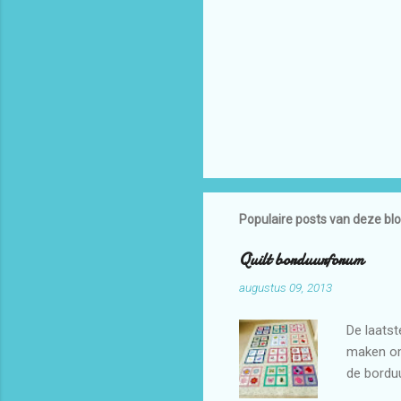
Populaire posts van deze bl
Quilt borduurforum
augustus 09, 2013
De laatst
maken omd
de bordu