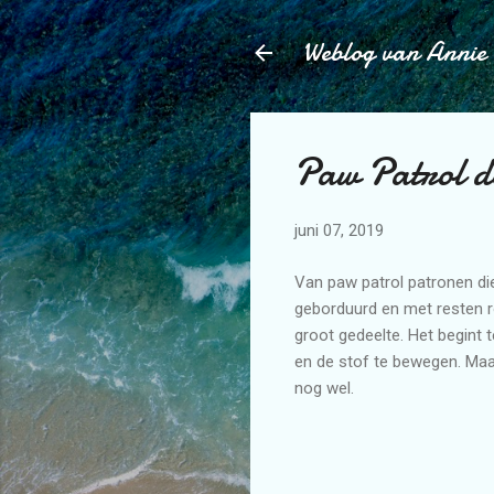
Weblog van Annie
Paw Patrol d
juni 07, 2019
Van paw patrol patronen d
geborduurd en met resten ro
groot gedeelte. Het begint 
en de stof te bewegen. Maar
nog wel.