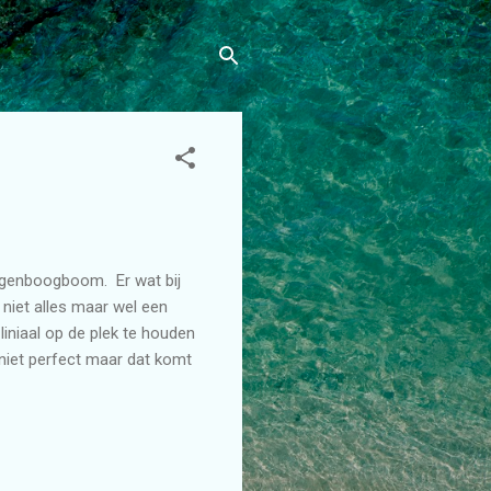
egenboogboom. Er wat bij
 niet alles maar wel een
liniaal op de plek te houden
 niet perfect maar dat komt