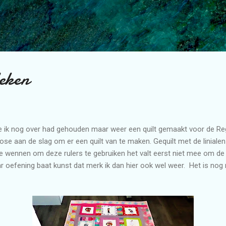
Doorgaan naar hoofdcontent
eken
ie ik nog over had gehouden maar weer een quilt gemaakt voor de R
se aan de slag om er een quilt van te maken. Gequilt met de linialen
te wennen om deze rulers te gebruiken het valt eerst niet mee om de 
 oefening baat kunst dat merk ik dan hier ook wel weer. Het is nog