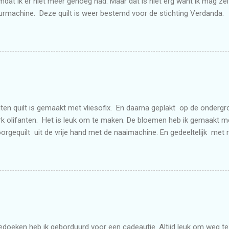
at ik er niet meer genoeg had. Maar dat is niet erg want ik mag ze
urmachine. Deze quilt is weer bestemd voor de stichting Verdanda.
ten quilt is gemaakt met vliesofix. En daarna geplakt op de onderg
k olifanten. Het is leuk om te maken. De bloemen heb ik gemaakt 
doorgequilt uit de vrije hand met de naaimachine. En gedeeltelijk met 
doeken heb ik geborduurd voor een cadeautje. Altijd leuk om weg te g