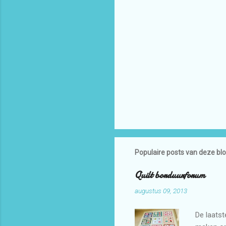
Populaire posts van deze bl
Quilt borduurforum
augustus 09, 2013
De laatst