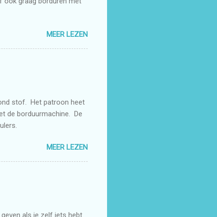
lf ook graag borduren met
MEER LEZEN
rond stof. Het patroon heet
met de borduurmachine. De
rulers.
MEER LEZEN
even als je zelf iets hebt