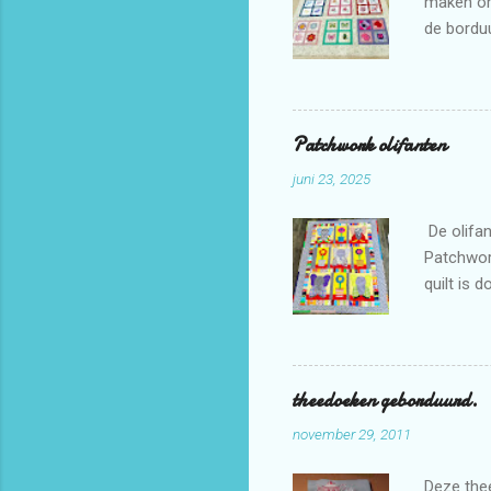
maken omd
de bordu
Patchwork olifanten
juni 23, 2025
De olifan
Patchwor
quilt is 
theedoeken geborduurd.
november 29, 2011
Deze thee