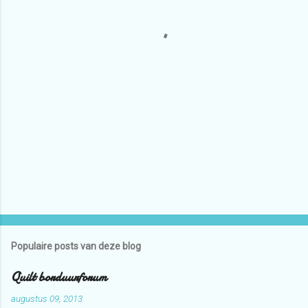
e
s
Populaire posts van deze blog
Quilt borduurforum
augustus 09, 2013