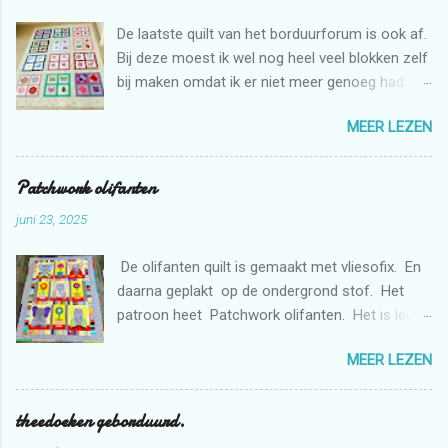
De laatste quilt van het borduurforum is ook af.
Bij deze moest ik wel nog heel veel blokken zelf
bij maken omdat ik er niet meer genoeg had.
Maar dat is niet erg want ik mag zelf ook graag
MEER LEZEN
borduren met de borduurmachine. Deze quilt is
weer bestemd voor de stichting Verdanda.
Patchwork olifanten
juni 23, 2025
De olifanten quilt is gemaakt met vliesofix. En
daarna geplakt op de ondergrond stof. Het
patroon heet Patchwork olifanten. Het is leuk
om te maken. De bloemen heb ik gemaakt met
MEER LEZEN
de borduurmachine. De quilt is doorgequilt uit
de vrije hand met de naaimachine. En
gedeeltelijk met rulers.
theedoeken geborduurd.