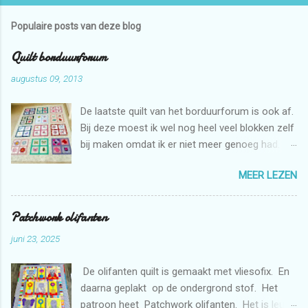
Populaire posts van deze blog
Quilt borduurforum
augustus 09, 2013
De laatste quilt van het borduurforum is ook af.
Bij deze moest ik wel nog heel veel blokken zelf
bij maken omdat ik er niet meer genoeg had.
Maar dat is niet erg want ik mag zelf ook graag
MEER LEZEN
borduren met de borduurmachine. Deze quilt is
weer bestemd voor de stichting Verdanda.
Patchwork olifanten
juni 23, 2025
De olifanten quilt is gemaakt met vliesofix. En
daarna geplakt op de ondergrond stof. Het
patroon heet Patchwork olifanten. Het is leuk