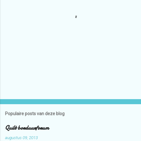
e
s
Populaire posts van deze blog
Quilt borduurforum
augustus 09, 2013