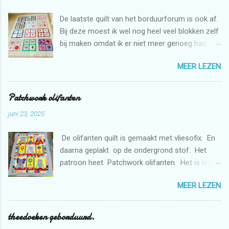
De laatste quilt van het borduurforum is ook af.
Bij deze moest ik wel nog heel veel blokken zelf
bij maken omdat ik er niet meer genoeg had.
Maar dat is niet erg want ik mag zelf ook graag
MEER LEZEN
borduren met de borduurmachine. Deze quilt is
weer bestemd voor de stichting Verdanda.
Patchwork olifanten
juni 23, 2025
De olifanten quilt is gemaakt met vliesofix. En
daarna geplakt op de ondergrond stof. Het
patroon heet Patchwork olifanten. Het is leuk
om te maken. De bloemen heb ik gemaakt met
MEER LEZEN
de borduurmachine. De quilt is doorgequilt uit
de vrije hand met de naaimachine. En
gedeeltelijk met rulers.
theedoeken geborduurd.