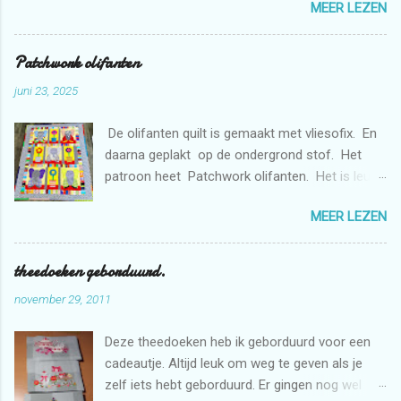
n
MEER LEZEN
borduren met de borduurmachine. Deze quilt is
weer bestemd voor de stichting Verdanda.
Patchwork olifanten
juni 23, 2025
De olifanten quilt is gemaakt met vliesofix. En
daarna geplakt op de ondergrond stof. Het
patroon heet Patchwork olifanten. Het is leuk
om te maken. De bloemen heb ik gemaakt met
MEER LEZEN
de borduurmachine. De quilt is doorgequilt uit
de vrije hand met de naaimachine. En
gedeeltelijk met rulers.
theedoeken geborduurd.
november 29, 2011
Deze theedoeken heb ik geborduurd voor een
cadeautje. Altijd leuk om weg te geven als je
zelf iets hebt geborduurd. Er gingen nog wel