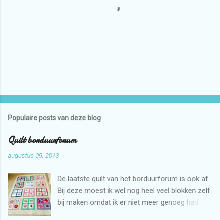
E
e
n
r
Populaire posts van deze blog
e
a
Quilt borduurforum
c
t
augustus 09, 2013
i
e
De laatste quilt van het borduurforum is ook af.
p
o
Bij deze moest ik wel nog heel veel blokken zelf
s
bij maken omdat ik er niet meer genoeg had.
t
Maar dat is niet erg want ik mag zelf ook graag
e