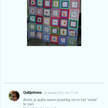
Quiltprinses
22 januari 2011 om 11:34
R
Annie, je quilts waren prachtig om in het "echie"
e
te zien.