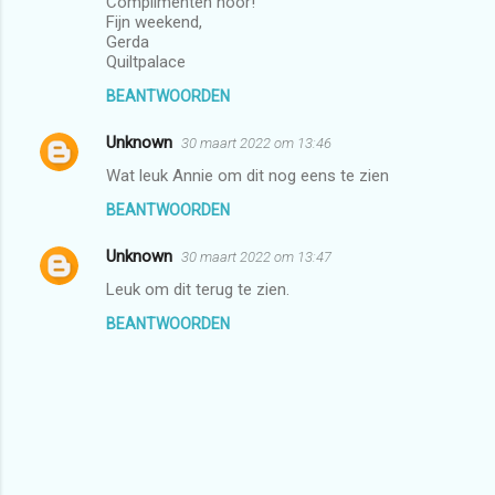
a
Complimenten hoor!
Fijn weekend,
c
Gerda
Quiltpalace
t
i
BEANTWOORDEN
e
Unknown
30 maart 2022 om 13:46
s
Wat leuk Annie om dit nog eens te zien
BEANTWOORDEN
Unknown
30 maart 2022 om 13:47
Leuk om dit terug te zien.
BEANTWOORDEN