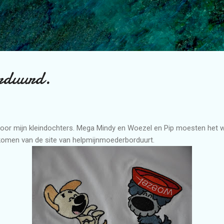
Doorgaan naar hoofdcontent
orduurd.
 voor mijn kleindochters. Mega Mindy en Woezel en Pip moesten het w
 komen van de site van helpmijnmoederborduurt.