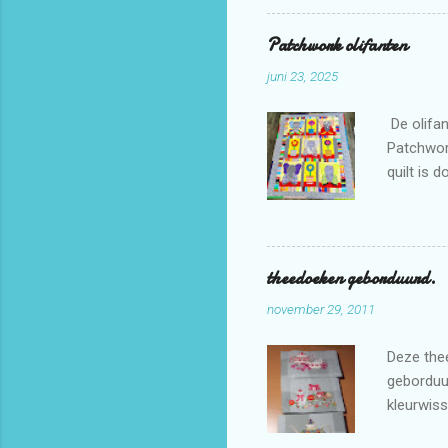
Patchwork olifanten
juni 23, 2025
De olifan
Patchwor
quilt is 
theedoeken geborduurd.
november 29, 2011
Deze thee
geborduur
kleurwiss