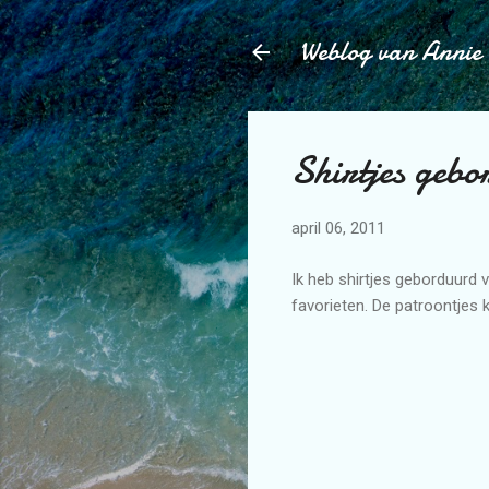
Weblog van Annie
Shirtjes geb
april 06, 2011
Ik heb shirtjes geborduurd
favorieten. De patroontjes