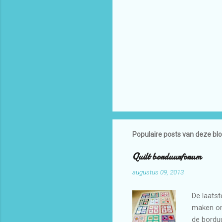
Populaire posts van deze bl
Quilt borduurforum
augustus 09, 2013
De laatst
maken omd
de bordu