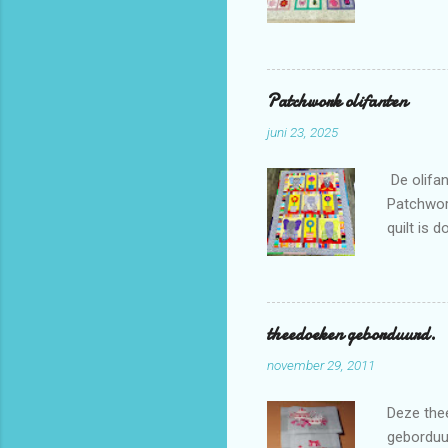
Patchwork olifanten
juni 23, 2025
De olifan
Patchwor
quilt is 
theedoeken geborduurd.
november 29, 2011
Deze thee
geborduur