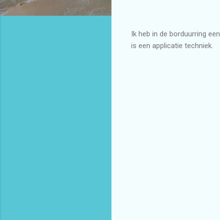
Ik heb in de borduurring ee
is een applicatie techniek.
R
e
a
c
t
i
e
s