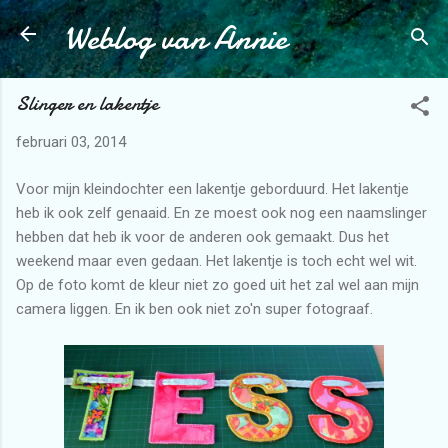
Weblog van Annie
Doorgaan naar hoofdcontent
Slinger en lakentje
februari 03, 2014
Voor mijn kleindochter een lakentje geborduurd. Het lakentje
heb ik ook zelf genaaid. En ze moest ook nog een naamslinger
hebben dat heb ik voor de anderen ook gemaakt. Dus het
weekend maar even gedaan. Het lakentje is toch echt wel wit.
Op de foto komt de kleur niet zo goed uit het zal wel aan mijn
camera liggen. En ik ben ook niet zo'n super fotograaf.