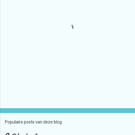
t
i
e
s
Populaire posts van deze blog