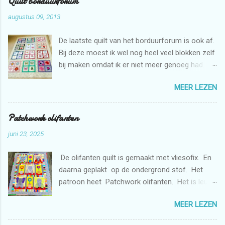
Quilt borduurforum
augustus 09, 2013
De laatste quilt van het borduurforum is ook af.
Bij deze moest ik wel nog heel veel blokken zelf
bij maken omdat ik er niet meer genoeg had.
Maar dat is niet erg want ik mag zelf ook graag
MEER LEZEN
borduren met de borduurmachine. Deze quilt is
weer bestemd voor de stichting Verdanda.
Patchwork olifanten
juni 23, 2025
De olifanten quilt is gemaakt met vliesofix. En
daarna geplakt op de ondergrond stof. Het
patroon heet Patchwork olifanten. Het is leuk
om te maken. De bloemen heb ik gemaakt met
MEER LEZEN
de borduurmachine. De quilt is doorgequilt uit
de vrije hand met de naaimachine. En