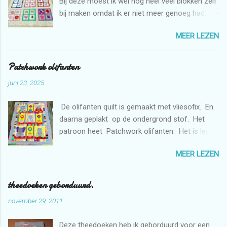
Bij deze moest ik wel nog heel veel blokken zelf
bij maken omdat ik er niet meer genoeg had.
Maar dat is niet erg want ik mag zelf ook graag
MEER LEZEN
borduren met de borduurmachine. Deze quilt is
weer bestemd voor de stichting Verdanda.
Patchwork olifanten
juni 23, 2025
De olifanten quilt is gemaakt met vliesofix. En
daarna geplakt op de ondergrond stof. Het
patroon heet Patchwork olifanten. Het is leuk
om te maken. De bloemen heb ik gemaakt met
MEER LEZEN
de borduurmachine. De quilt is doorgequilt uit
de vrije hand met de naaimachine. En
gedeeltelijk met rulers.
theedoeken geborduurd.
november 29, 2011
Deze theedoeken heb ik geborduurd voor een