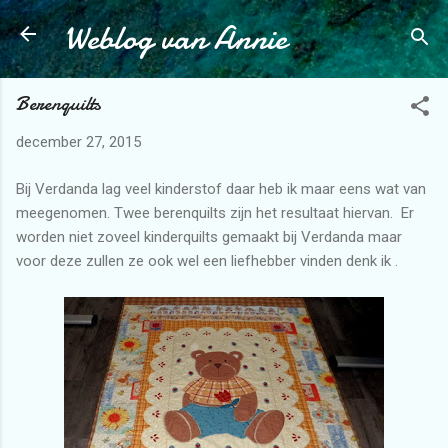
Weblog van Annie
Doorgaan naar hoofdcontent
Berenquilts
december 27, 2015
Bij Verdanda lag veel kinderstof daar heb ik maar eens wat van
meegenomen. Twee berenquilts zijn het resultaat hiervan. Er
worden niet zoveel kinderquilts gemaakt bij Verdanda maar
voor deze zullen ze ook wel een liefhebber vinden denk ik .