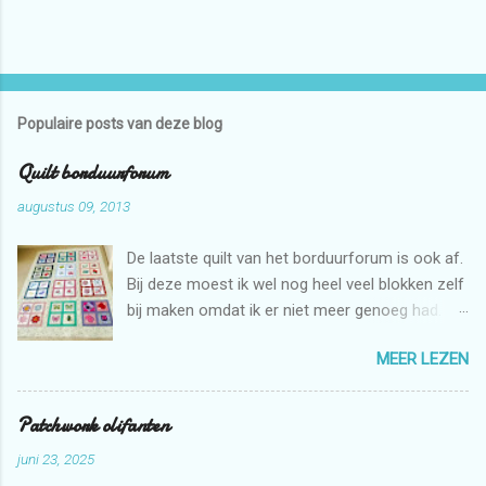
Populaire posts van deze blog
Quilt borduurforum
augustus 09, 2013
De laatste quilt van het borduurforum is ook af.
Bij deze moest ik wel nog heel veel blokken zelf
bij maken omdat ik er niet meer genoeg had.
Maar dat is niet erg want ik mag zelf ook graag
MEER LEZEN
borduren met de borduurmachine. Deze quilt is
weer bestemd voor de stichting Verdanda.
Patchwork olifanten
juni 23, 2025