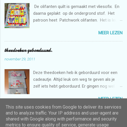
De olifanten quilt is gemaakt met vliesofix. En
daarna geplakt op de ondergrond stof. Het
patroon heet Patchwork olifanten. Het is leuk
om te maken. De bloemen heb ik gemaakt met
MEER LEZEN
de borduurmachine. De quilt is doorgequilt uit
de vrije hand met de naaimachine. En
gedeeltelijk met rulers.
theedoeken geborduurd.
november 29, 2011
Deze theedoeken heb ik geborduurd voor een
cadeautje. Altijd leuk om weg te geven als je
zelf iets hebt geborduurd. Er gingen nog wel
een aantal uren inzitten voordat het klaar was.
MEER LEZEN
Want er zijn heel veel kleurwisselingen in de
patronen.
This site uses cookies from Google to deliver its services
and to analyze traffic. Your IP address and user-agent are
shared with Google along with performance and security
Mogelijk gemaakt door Blogger
metrics to ensure quality of service, generate usage