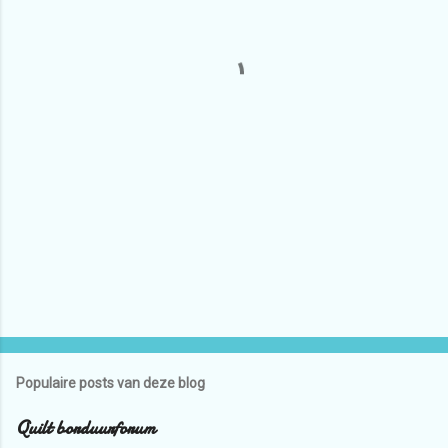
i
e
s
Populaire posts van deze blog
Quilt borduurforum