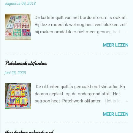
augustus 09, 2013
De laatste quilt van het borduurforum is ook af.
Bij deze moest ik wel nog heel veel blokken zelf
bij maken omdat ik er niet meer genoeg had.
Maar dat is niet erg want ik mag zelf ook graag
MEER LEZEN
borduren met de borduurmachine. Deze quilt is
weer bestemd voor de stichting Verdanda.
Patchwork olifanten
juni 23, 2025
De olifanten quilt is gemaakt met vliesofix. En
daarna geplakt op de ondergrond stof. Het
patroon heet Patchwork olifanten. Het is leuk
om te maken. De bloemen heb ik gemaakt met
MEER LEZEN
de borduurmachine. De quilt is doorgequilt uit
de vrije hand met de naaimachine. En
gedeeltelijk met rulers.
theedoeken geborduurd.