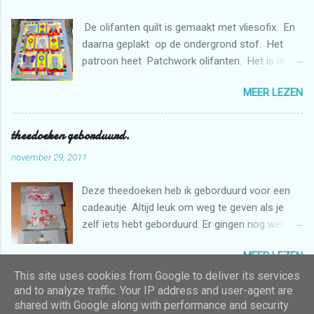
De olifanten quilt is gemaakt met vliesofix. En
daarna geplakt op de ondergrond stof. Het
patroon heet Patchwork olifanten. Het is leuk
om te maken. De bloemen heb ik gemaakt met
MEER LEZEN
de borduurmachine. De quilt is doorgequilt uit
de vrije hand met de naaimachine. En
gedeeltelijk met rulers.
theedoeken geborduurd.
november 29, 2011
Deze theedoeken heb ik geborduurd voor een
cadeautje. Altijd leuk om weg te geven als je
zelf iets hebt geborduurd. Er gingen nog wel
een aantal uren inzitten voordat het klaar was.
MEER LEZEN
Want er zijn heel veel kleurwisselingen in de
patronen.
This site uses cookies from Google to deliver its services
and to analyze traffic. Your IP address and user-agent are
shared with Google along with performance and security