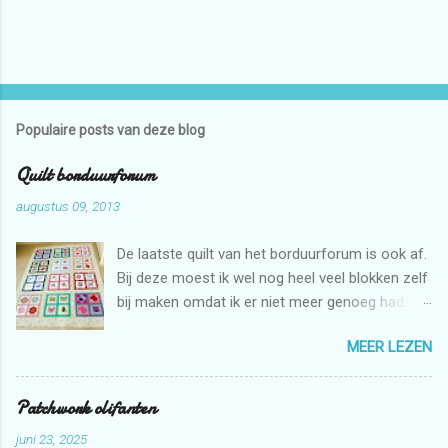
Populaire posts van deze blog
Quilt borduurforum
augustus 09, 2013
De laatste quilt van het borduurforum is ook af.
Bij deze moest ik wel nog heel veel blokken zelf
bij maken omdat ik er niet meer genoeg had.
Maar dat is niet erg want ik mag zelf ook graag
MEER LEZEN
borduren met de borduurmachine. Deze quilt is
weer bestemd voor de stichting Verdanda.
Patchwork olifanten
juni 23, 2025