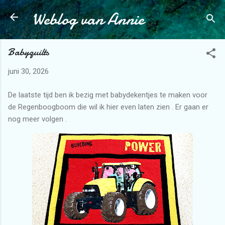
Weblog van Annie
Doorgaan naar hoofdcontent
Babyquilts
juni 30, 2026
De laatste tijd ben ik bezig met babydekentjes te maken voor
de Regenboogboom die wil ik hier even laten zien . Er gaan er
nog meer volgen .