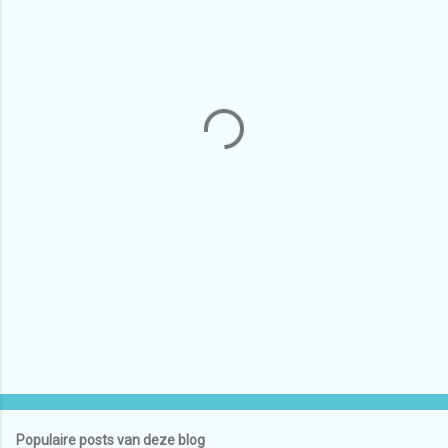
c
t
i
e
s
Populaire posts van deze blog