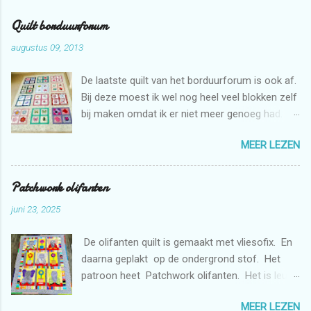
Quilt borduurforum
augustus 09, 2013
De laatste quilt van het borduurforum is ook af.
Bij deze moest ik wel nog heel veel blokken zelf
bij maken omdat ik er niet meer genoeg had.
Maar dat is niet erg want ik mag zelf ook graag
MEER LEZEN
borduren met de borduurmachine. Deze quilt is
weer bestemd voor de stichting Verdanda.
Patchwork olifanten
juni 23, 2025
De olifanten quilt is gemaakt met vliesofix. En
daarna geplakt op de ondergrond stof. Het
patroon heet Patchwork olifanten. Het is leuk
om te maken. De bloemen heb ik gemaakt met
MEER LEZEN
de borduurmachine. De quilt is doorgequilt uit