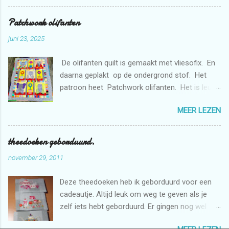
weer bestemd voor de stichting Verdanda.
Patchwork olifanten
juni 23, 2025
De olifanten quilt is gemaakt met vliesofix. En
daarna geplakt op de ondergrond stof. Het
patroon heet Patchwork olifanten. Het is leuk
om te maken. De bloemen heb ik gemaakt met
MEER LEZEN
de borduurmachine. De quilt is doorgequilt uit
de vrije hand met de naaimachine. En
gedeeltelijk met rulers.
theedoeken geborduurd.
november 29, 2011
Deze theedoeken heb ik geborduurd voor een
cadeautje. Altijd leuk om weg te geven als je
zelf iets hebt geborduurd. Er gingen nog wel
een aantal uren inzitten voordat het klaar was.